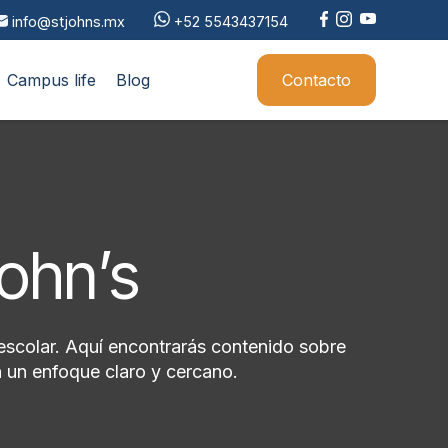
info@stjohns.mx
+52 5543437154
Campus life
Blog
Contacto
John’s
escolar. Aquí encontrarás contenido sobre
 un enfoque claro y cercano.