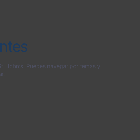
entes
 St. John’s. Puedes navegar por temas y
r.