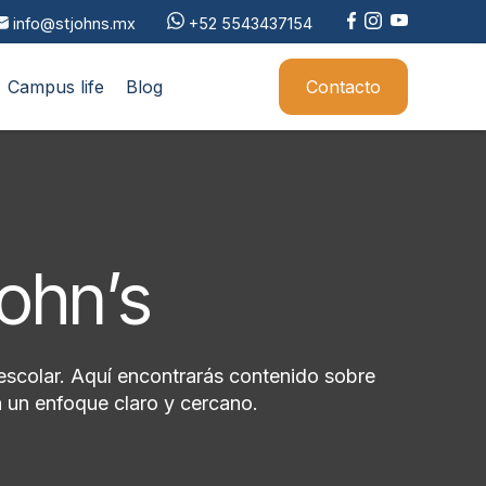
info@stjohns.mx
+52 5543437154
Campus life
Blog
Contacto
John’s
escolar. Aquí encontrarás contenido sobre
 un enfoque claro y cercano.