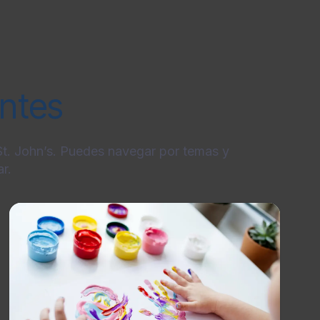
entes
 St. John’s. Puedes navegar por temas y
r.