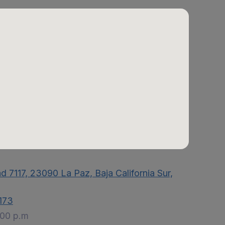
ad 7117, 23090 La Paz, Baja California Sur,
173
:00 p.m