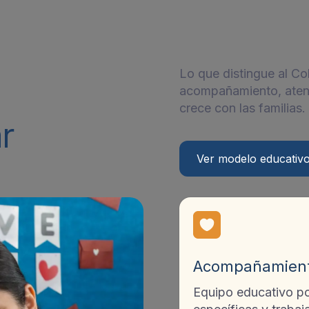
Transición
Lo que distingue al Col
acompañamiento, aten
crece con las familias.
r
Ver modelo educativ
Acompañamien
Equipo educativo p