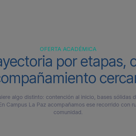
OFERTA ACADÉMICA
ayectoria por etapas, 
aria
Secundaria
compañamiento cerca
os, autonomía y
Estructura y pertenenci
miento crítico, con
una etapa de cambios.
añamiento cercano y
Acompañamiento y
vencia guiada.
comunicación con famil
ere algo distinto: contención al inicio, bases sólidas 
. En Campus La Paz acompañamos ese recorrido con rut
nocer más
Conocer más
comunidad.