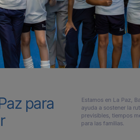
Paz para
Estamos en La Paz, Baj
ayuda a sostener la ru
r
previsibles, tiempos m
para las familias.