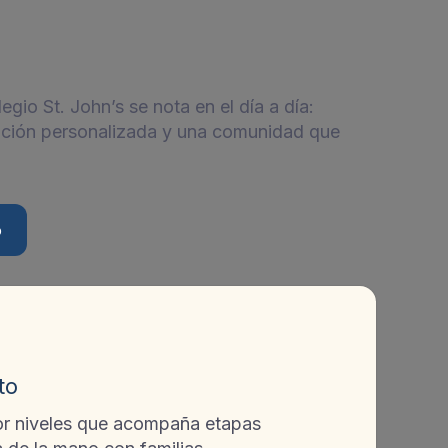
Rumbo
egio St. John’s se nota en el día a día:
ción personalizada y una comunidad que
o
to
or niveles que acompaña etapas