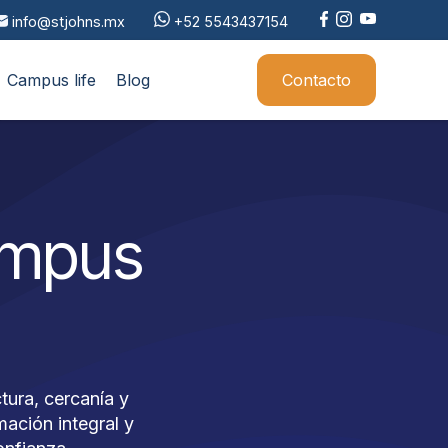
info@stjohns.mx
+52 5543437154
Campus life
Blog
Contacto
ampus
tura, cercanía y
ación integral y