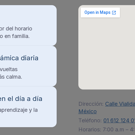
or del horario
o en familia.
námica diaria
 vueltas
ás calma.
n el día a día
Dirección:
Calle Vialid
aprendizaje y la
México
Teléfono:
01 612 124 0
Horarios: 7:00 a.m – 4