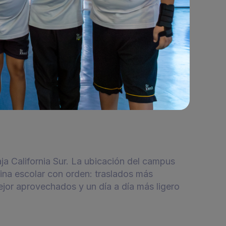
a California Sur. La ubicación del campus
tina escolar con orden: traslados más
ejor aprovechados y un día a día más ligero