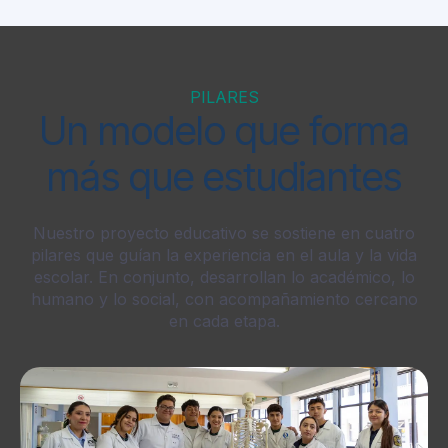
PILARES
Un modelo que forma
más que estudiantes
Nuestro proyecto educativo se sostiene en cuatro
pilares que guían la experiencia en el aula y la vida
escolar. En conjunto, desarrollan lo académico, lo
humano y lo social, con acompañamiento cercano
en cada etapa.