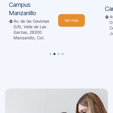
Campus
Ca
Manzanillo
A
Ver más
Av. de las Gaviotas
O
S/N, Valle de Las
C
Garzas, 28200
J
Manzanillo, Col.