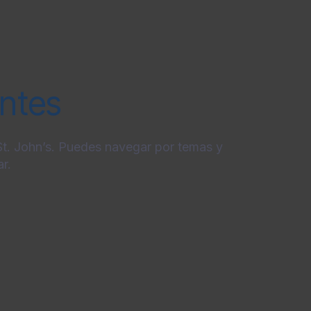
entes
 St. John’s. Puedes navegar por temas y
r.