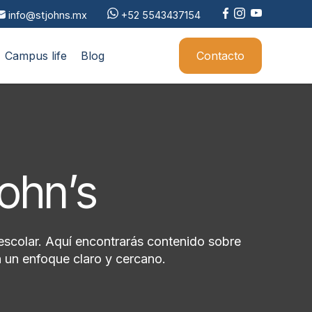
info@stjohns.mx
+52 5543437154
Campus life
Blog
Contacto
John’s
escolar. Aquí encontrarás contenido sobre
 un enfoque claro y cercano.