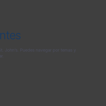
entes
 St. John’s. Puedes navegar por temas y
r.