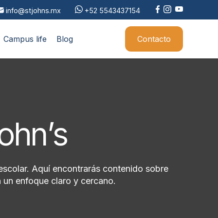
info@stjohns.mx
+52 5543437154
Campus life
Blog
Contacto
John’s
escolar. Aquí encontrarás contenido sobre
 un enfoque claro y cercano.