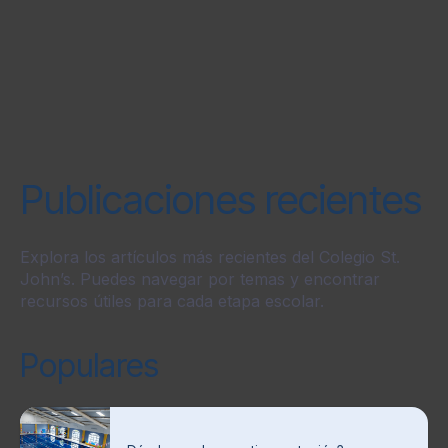
Publicaciones recientes
Explora los artículos más recientes del Colegio St.
John’s. Puedes navegar por temas y encontrar
recursos útiles para cada etapa escolar.
Populares