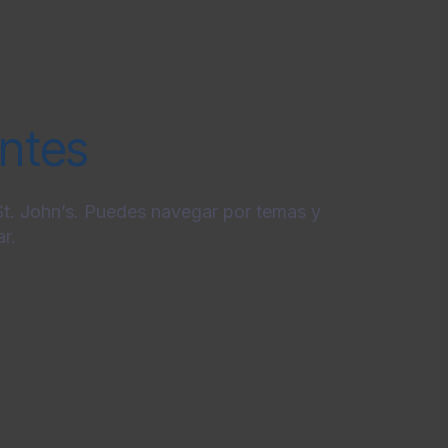
entes
 St. John’s. Puedes navegar por temas y
r.