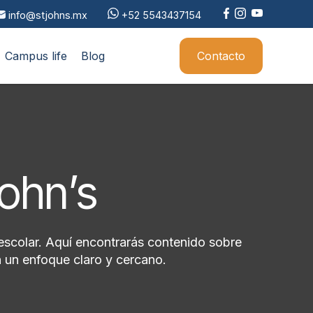
info@stjohns.mx
+52 5543437154
Campus life
Blog
Contacto
John’s
escolar. Aquí encontrarás contenido sobre
 un enfoque claro y cercano.