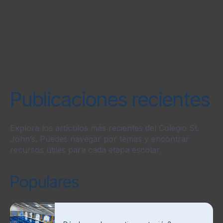
Publicaciones recientes
Explora los artículos más recientes del Colegio St.
John’s. Puedes navegar por temas y encontrar
recursos útiles para cada etapa escolar.
Populares