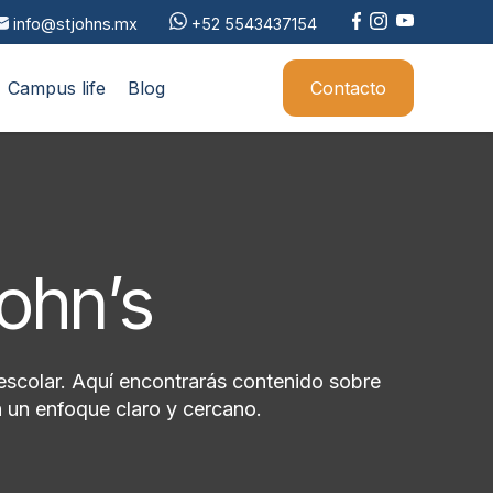
info@stjohns.mx
+52 5543437154
Campus life
Blog
Contacto
John’s
escolar. Aquí encontrarás contenido sobre
 un enfoque claro y cercano.