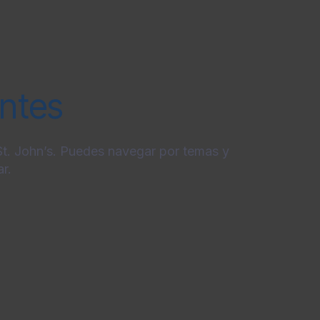
entes
 St. John’s. Puedes navegar por temas y
r.