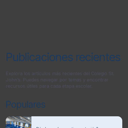
Publicaciones recientes
Explora los artículos más recientes del Colegio St.
John’s. Puedes navegar por temas y encontrar
recursos útiles para cada etapa escolar.
Populares