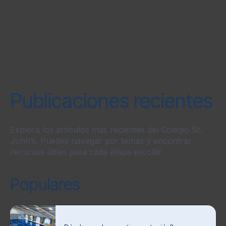
Publicaciones recientes
Explora los artículos más recientes del Colegio St.
John’s. Puedes navegar por temas y encontrar
recursos útiles para cada etapa escolar.
Populares