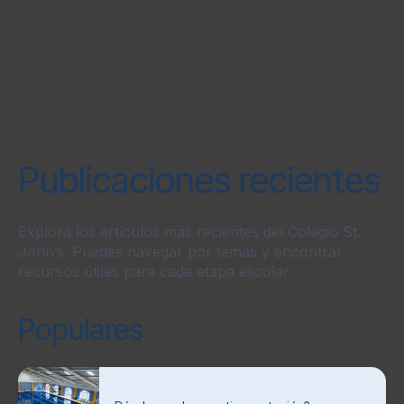
Publicaciones recientes
Explora los artículos más recientes del Colegio St.
John’s. Puedes navegar por temas y encontrar
recursos útiles para cada etapa escolar.
Populares