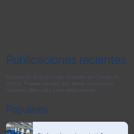
Publicaciones recientes
Explora los artículos más recientes del Colegio St.
John’s. Puedes navegar por temas y encontrar
recursos útiles para cada etapa escolar.
Populares